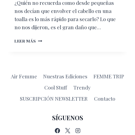
¿Quién no recuerda como desde pequeñas
nos decían que envolver el cabello en una
toalla es lo más rápido para secarlo? Lo que
no nos dijeron, es el gran daño que…
CINCO
LEER MÁS
COSAS
QUE
ESTÁN
ARRUINANDO
TU
Air Femme
Nuestras Ediciones
FEMME TRIP
CABELLO
DURANTE
Cool Stuff
Trendy
EL
BAÑO
SUSCRIPCIÓN NEWSLETTER
Contacto
SÍGUENOS