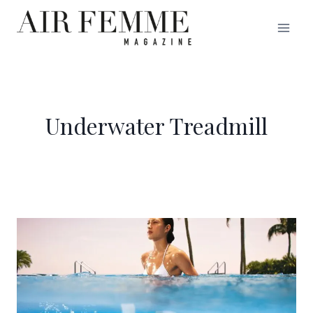
Saltar
al
contenido
Underwater Treadmill