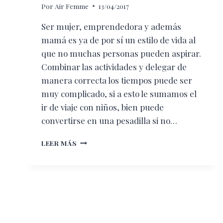
Por
Air Femme
13/04/2017
Ser mujer, emprendedora y además
mamá es ya de por sí un estilo de vida al
que no muchas personas pueden aspirar.
Combinar las actividades y delegar de
manera correcta los tiempos puede ser
muy complicado, si a esto le sumamos el
ir de viaje con niños, bien puede
convertirse en una pesadilla si no…
VIAJAR
LEER MÁS
CON
NIÑOS
PUEDE
SER
LA
AVENTURA
MÁS