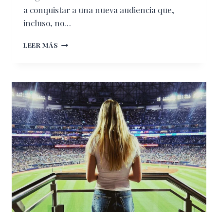
a conquistar a una nueva audiencia que,
incluso, no…
10
LEER MÁS
DATOS
QUE
NO
SABÍAS
DE
ERLING
HAALAND,
EL
FUTBOLISTA
DE
NORUEGA
QUE
HA
CONQUISTADO
A
TODO
INTERNET