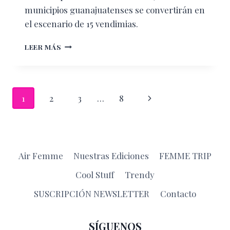
municipios guanajuatenses se convertirán en
el escenario de 15 vendimias.
VENDIMIAS
LEER MÁS
2026:
LA
TEMPORADA
PERFECTA
Navegación
Siguiente
1
2
3
…
8
PARA
DESCUBRIR
de
página
LOS
VIÑEDOS
página
DE
GUANAJUATO
Air Femme
Nuestras Ediciones
FEMME TRIP
Cool Stuff
Trendy
SUSCRIPCIÓN NEWSLETTER
Contacto
SÍGUENOS