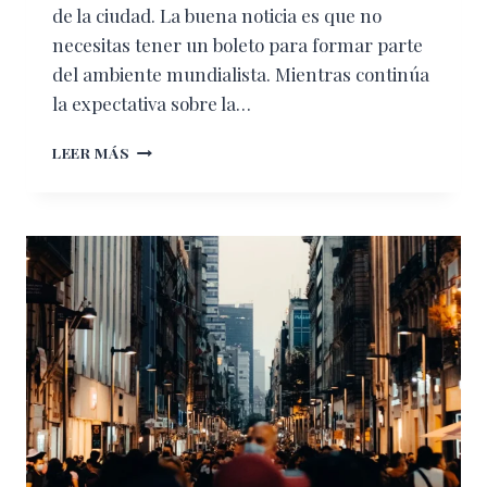
de la ciudad. La buena noticia es que no
necesitas tener un boleto para formar parte
del ambiente mundialista. Mientras continúa
la expectativa sobre la…
MUNDIAL
LEER MÁS
2026
EN
CDMX:
9
FAN
ZONES
GRATUITAS
DONDE
PODRÁS
VER
LOS
PARTIDOS