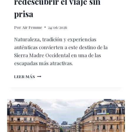
redescubrir el viaje sin
prisa
Por
Air Femme
24/06/2026
Naturaleza, tradición y experiencias
auténticas convierten a este destino de la
Sierra Madre Occidental en una de las
escapadas más atractivas.
MASCOTA,
LEER MÁS
EL
PUEBLO
MÁGICO
DE
JALISCO
QUE
INVITA
A
REDESCUBRIR