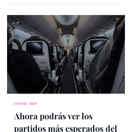
DE
MÉXICO
ESTÁ
EN
EL
RANKING
DE
LAS
3
MÁS
ESTRESANTES
DEL
MUNDO,
SEGÚN
ESTUDIO
FEMME TRIP
Ahora podrás ver los
partidos más esperados del