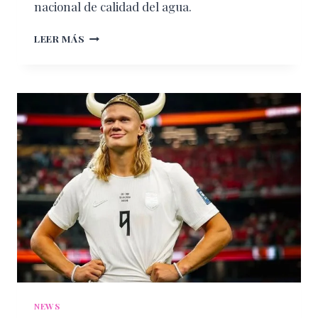
nacional de calidad del agua.
LAS
LEER MÁS
5
PLAYAS
MÁS
SUCIAS
DE
MÉXICO
EN
VERANO
2026,
SEGÚN
COFEPRIS
NEWS