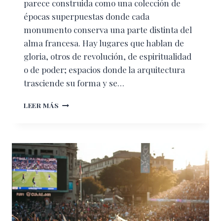
parece construida como una colección de
épocas superpuestas donde cada
monumento conserva una parte distinta del
alma francesa. Hay lugares que hablan de
gloria, otros de revolución, de espiritualidad
o de poder; espacios donde la arquitectura
trasciende su forma y se…
PARÍS:
LEER MÁS
UN
ITINERARIO
LLENO
DE
ARTE
E
HISTORIA
POR
LA
ICÓNICA
CIUDAD