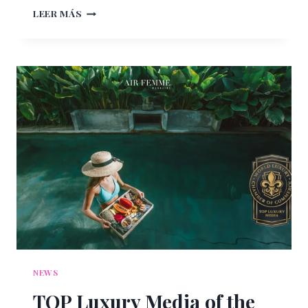
QUÉ
LEER MÁS
LLEVAR
Y
QUÉ
NO
AL
ESTADIO
DURANTE
EL
MUNDIAL
2026
NEWS
TOP Luxury Media of the