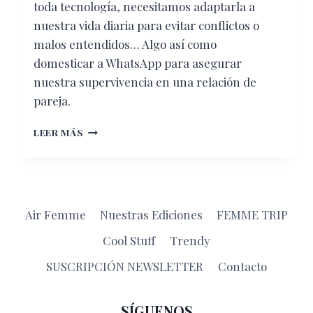
toda tecnología, necesitamos adaptarla a
nuestra vida diaria para evitar conflictos o
malos entendidos… Algo así como
domesticar a WhatsApp para asegurar
nuestra supervivencia en una relación de
pareja.
WHATSAPP
LEER MÁS
AMIGO
O
ENEMIGO
EN
UNA
Air Femme
Nuestras Ediciones
FEMME TRIP
RELACIÓN
DE
Cool Stuff
Trendy
PAREJA
SUSCRIPCIÓN NEWSLETTER
Contacto
SÍGUENOS