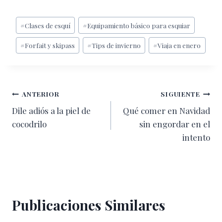
Etiquetas
#
Clases de esquí
#
Equipamiento básico para esquiar
de
#
Forfait y skipass
#
Tips de invierno
#
Viaja en enero
la
entrada:
Navegación
ANTERIOR
SIGUIENTE
Dile adiós a la piel de
Qué comer en Navidad
de
cocodrilo
sin engordar en el
entradas
intento
Publicaciones Similares