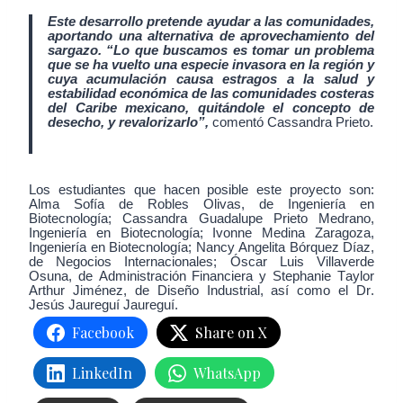
Este desarrollo pretende ayudar a las comunidades,
aportando una alternativa de aprovechamiento del
sargazo. “Lo que buscamos es tomar un problema
que se ha vuelto una especie invasora en la región y
cuya acumulación causa estragos a la salud y
estabilidad económica de las
comunidades costeras
del Caribe mexicano, quitándole el concepto de
desecho, y revalorizarlo”,
comentó Cassandra Prieto.
Los estudiantes que hacen posible este proyecto son:
Alma Sofía de Robles Olivas, de Ingeniería en
Biotecnología; Cassandra Guadalupe Prieto Medrano,
Ingeniería en Biotecnología; Ivonne Medina Zaragoza,
Ingeniería en Biotecnología; Nancy Angelita Bórquez Díaz,
de Negocios Internacionales; Óscar Luis Villaverde
Osuna, de Administración Financiera y Stephanie Taylor
Arthur Jiménez, de Diseño Industrial, así como el Dr.
Jesús Jaureguí Jaureguí.
Facebook
Share on X
LinkedIn
WhatsApp