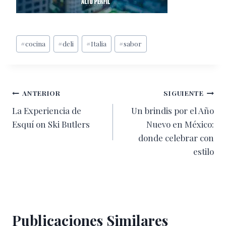
Etiquetas
#
cocina
#
deli
#
Italia
#
sabor
de
la
entrada:
Navegación
ANTERIOR
SIGUIENTE
La Experiencia de
Un brindis por el Año
de
Esquí on Ski Butlers
Nuevo en México:
entradas
donde celebrar con
estilo
Publicaciones Similares