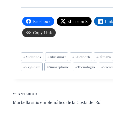
Facebook
Share on X
Lin
Copy Link
Etiquetas
#
Audifonos
#
Bluesmart
#
Bluetooth
#
Cámara
de
#
SkyRoam
#
Smartphone
#
Tecnología
#
Vacac
la
entrada:
Navegación
ANTERIOR
Marbella sitio emblemático de la Costa del Sol
de