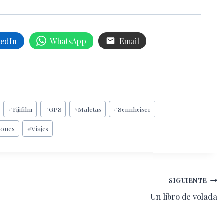
kedIn
WhatsApp
Email
#
Fijifilm
#
GPS
#
Maletas
#
Sennheiser
iones
#
Viajes
SIGUIENTE
Un libro de volada