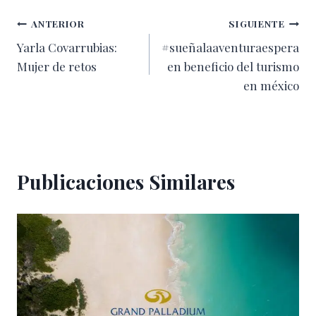
Navegación
ANTERIOR
SIGUIENTE
Yarla Covarrubias:
#sueñalaaventuraespera
de
Mujer de retos
en beneficio del turismo
entradas
en méxico
Publicaciones Similares