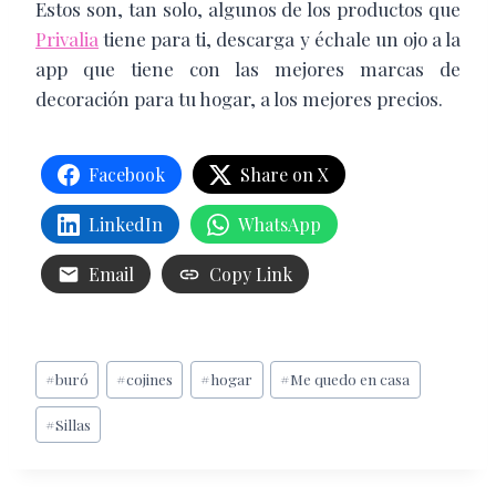
Estos son, tan solo, algunos de los productos que
Privalia
tiene para ti, descarga y échale un ojo a la
app que tiene con las mejores marcas de
decoración para tu hogar, a los mejores precios.
Facebook
Share on X
LinkedIn
WhatsApp
Email
Copy Link
Etiquetas
#
buró
#
cojines
#
hogar
#
Me quedo en casa
de
#
Sillas
la
entrada: