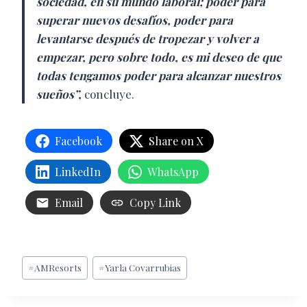
sociedad, en su mundo laboral; poder para
superar nuevos desafíos, poder para
levantarse después de tropezar y volver a
empezar, pero sobre todo, es mi deseo de que
todas tengamos poder para alcanzar nuestros
sueños”,
concluye.
Facebook
Share on X
LinkedIn
WhatsApp
Email
Copy Link
Etiquetas
#
AMResorts
#
Yarla Covarrubias
de
la