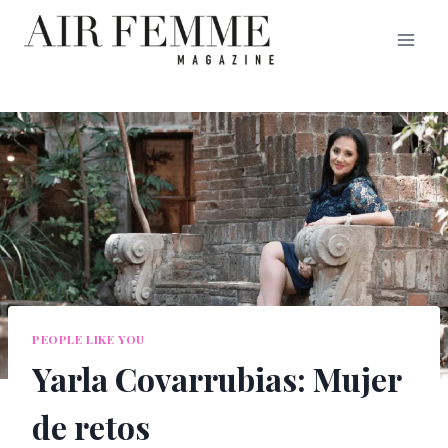
Saltar
al
contenido
PEOPLE LIKE YOU
Yarla Covarrubias: Mujer
de retos