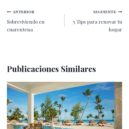
entrada:
Navegación
ANTERIOR
SIGUIENTE
Sobreviviendo en
5 Tips para renovar tu
de
cuarentena
hogar
entradas
Publicaciones Similares