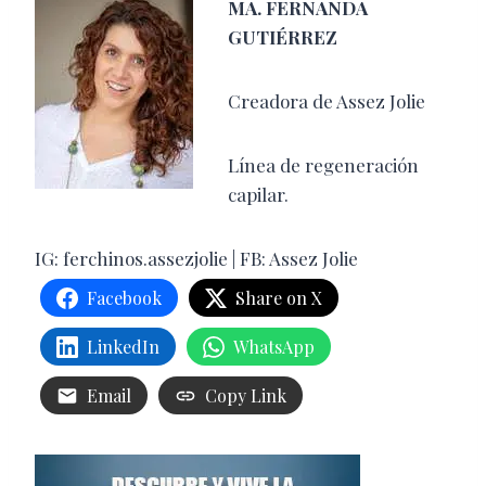
MA. FERNANDA
GUTIÉRREZ
Creadora de Assez Jolie
Línea de regeneración
capilar.
IG: ferchinos.assezjolie | FB: Assez Jolie
Facebook
Share on X
LinkedIn
WhatsApp
Email
Copy Link