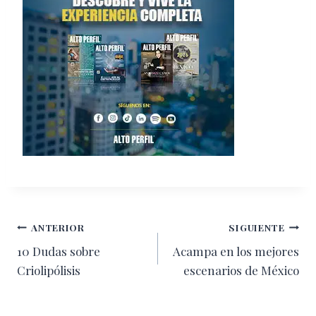
Navegación
ANTERIOR
SIGUIENTE
10 Dudas sobre
Acampa en los mejores
de
Criolipólisis
escenarios de México
entradas