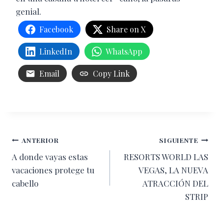
genial.
Facebook
Share on X
LinkedIn
WhatsApp
Email
Copy Link
Navegación
ANTERIOR
SIGUIENTE
A donde vayas estas
RESORTS WORLD LAS
de
vacaciones protege tu
VEGAS, LA NUEVA
entradas
cabello
ATRACCIÓN DEL
STRIP