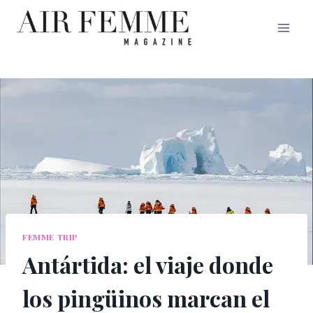
Saltar
al
contenido
FEMME TRIP
Antártida: el viaje donde
los pingüinos marcan el