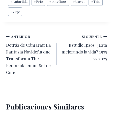
#
Antártida
#
Frío
#
pingüinos
#
travel
#
Trip
de
#
Viaje
la
entrada:
Navegación
ANTERIOR
SIGUIENTE
Detrás de Cámaras: La
Estudio Ipsos: ¿Está
de
Fantasía Navideña que
mejorando la vida? 1975
entradas
Transforma The
vs 2025
Peninsula en un Set de
Cine
Publicaciones Similares