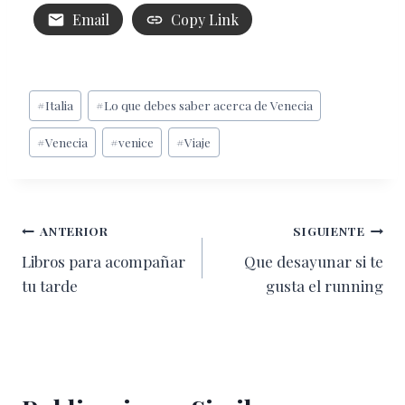
Email
Copy Link
Etiquetas
#
Italia
#
Lo que debes saber acerca de Venecia
de
#
Venecia
#
venice
#
Viaje
la
entrada:
Navegación
ANTERIOR
SIGUIENTE
Libros para acompañar
Que desayunar si te
de
tu tarde
gusta el running
entradas