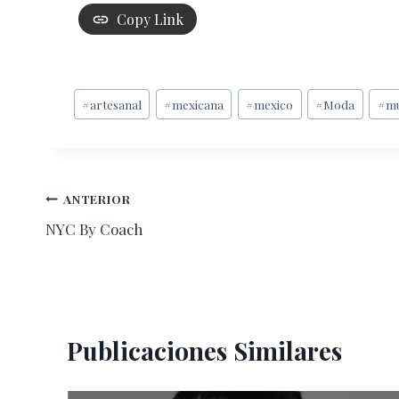
Copy Link
Etiquetas
#
artesanal
#
mexicana
#
mexico
#
Moda
#
mu
de
la
entrada:
Navegación
ANTERIOR
NYC By Coach
de
entradas
Publicaciones Similares