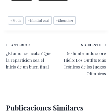
Etiquetas
#
Moda
#
Mundial 2026
#
Shopping
de
la
entrada:
Navegación
ANTERIOR
SIGUIENTE
¿El amor se acaba? Que
Deslumbrando sobre
de
la reparticion sea el
Hielo: Los Outfits Más
entradas
inicio de un buen final
Icónicos de los Juegos
Olímpicos
Publicaciones Similares