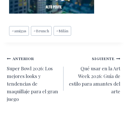
Etiquetas
#
amigas
#
Brunch
#
Milán
de
la
entrada:
Navegación
ANTERIOR
SIGUIENTE
Super Bowl 2026: Los
Qué usar en la Art
de
mejores looks y
Week 2026: Guía de
entradas
tendencias de
estilo para amantes del
maquillaje para el gran
arte
juego