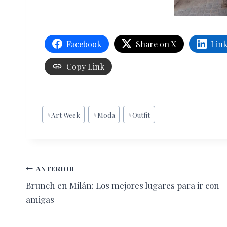
Facebook
Share on X
Lin
Copy Link
Etiquetas
#
Art Week
#
Moda
#
Outfit
de
la
entrada:
Navegación
ANTERIOR
Brunch en Milán: Los mejores lugares para ir con
de
amigas
entradas