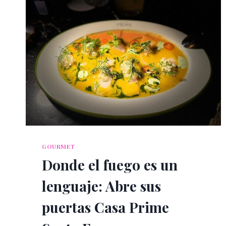
UN
ALMA
CHINA
EN
SAN
FRANCISCO
GOURMET
Donde el fuego es un
lenguaje: Abre sus
puertas Casa Prime