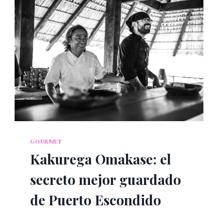
CADA
PLATILLO
GOURMET
Kakurega Omakase: el
secreto mejor guardado
de Puerto Escondido