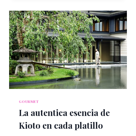
CINCO
RECETAS
FESTIVAS
CON
Y
SIN
ALCOHOL
PARA
SORPRENDER
A
SUS
INVITADOS
GOURMET
La autentica esencia de
Kioto en cada platillo