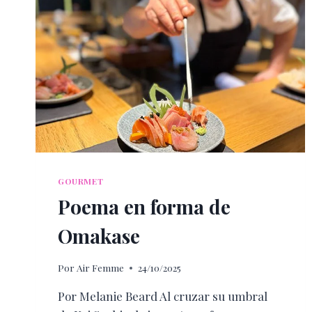
SUS
PUERTAS
CASA
PRIME
SANTA
FE
GOURMET
Poema en forma de
Omakase
Por
Air Femme
24/10/2025
Por Melanie Beard Al cruzar su umbral