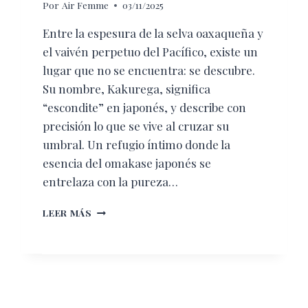
Por
Air Femme
03/11/2025
Entre la espesura de la selva oaxaqueña y
el vaivén perpetuo del Pacífico, existe un
lugar que no se encuentra: se descubre.
Su nombre, Kakurega, significa
“escondite” en japonés, y describe con
precisión lo que se vive al cruzar su
umbral. Un refugio íntimo donde la
esencia del omakase japonés se
entrelaza con la pureza…
KAKUREGA
LEER MÁS
OMAKASE:
EL
SECRETO
MEJOR
GUARDADO
DE