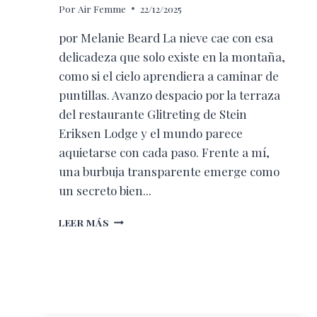
Por
Air Femme
22/12/2025
por Melanie Beard La nieve cae con esa
delicadeza que solo existe en la montaña,
como si el cielo aprendiera a caminar de
puntillas. Avanzo despacio por la terraza
del restaurante Glitreting de Stein
Eriksen Lodge y el mundo parece
aquietarse con cada paso. Frente a mí,
una burbuja transparente emerge como
un secreto bien...
UN
LEER MÁS
SUEÑO
NEVADO
EN
LOS
ALPENGLOBES
DE