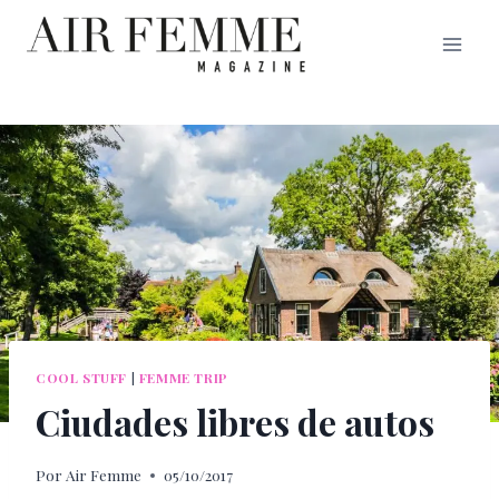
Saltar
al
contenido
COOL STUFF
|
FEMME TRIP
Ciudades libres de autos
Por
Air Femme
05/10/2017