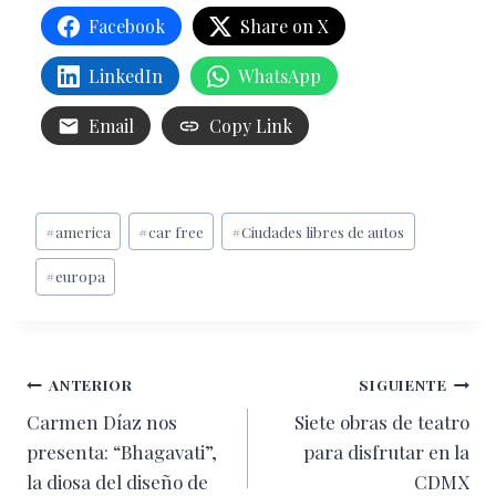
Facebook
Share on X
LinkedIn
WhatsApp
Email
Copy Link
Etiquetas
#
america
#
car free
#
Ciudades libres de autos
de
#
europa
la
entrada:
Navegación
ANTERIOR
SIGUIENTE
Carmen Díaz nos
Siete obras de teatro
de
presenta: “Bhagavati”,
para disfrutar en la
entradas
la diosa del diseño de
CDMX