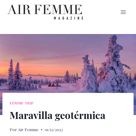
Saltar
al
contenido
FEMME TRIP
Maravilla geotérmica
Por
Air Femme
01/12/2023