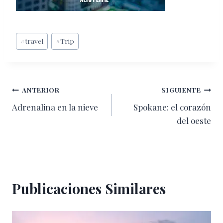
Etiquetas
#
travel
#
Trip
de
la
entrada:
Navegación
ANTERIOR
SIGUIENTE
Adrenalina en la nieve
Spokane: el corazón
de
del oeste
entradas
Publicaciones Similares