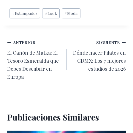
Etiquetas
#
Estampados
#
Look
#
Moda
de
la
entrada:
Navegación
ANTERIOR
SIGUIENTE
El Cañón de Matka: El
Dónde hacer Pilates en
de
Tesoro Esmeralda que
CDMX: Los 7 mejores
entradas
Debes Descubrir en
estudios de 2026
Europa
Publicaciones Similares