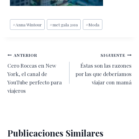
Etiquetas
#
Anna Wintour
#
met gala 2019
#
Moda
de
la
entrada:
Navegación
ANTERIOR
SIGUIENTE
Cero Roccas en New
Éstas son las razones
de
York, el canal de
por las que deberíamos
entradas
YouTube perfecto para
viajar con mamá
viajeros
Publicaciones Similares