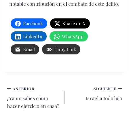
notable contribución en el combate de este delito.
Facebook
Share on X
LinkedIn
WhatsApp
Email
Copy Link
Navegación
ANTERIOR
SIGUIENTE
¿Ya no sabes cómo
Israel a todo lujo
de
hacer ejercicio en casa?
entradas