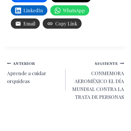
LinkedIn
WhatsApp
Email
Copy Link
Navegación
ANTERIOR
SIGUIENTE
Aprende a cuidar
CONMEMORA
de
orquídeas
AEROMÉXICO EL DÍA
entradas
MUNDIAL CONTRA LA
TRATA DE PERSONAS