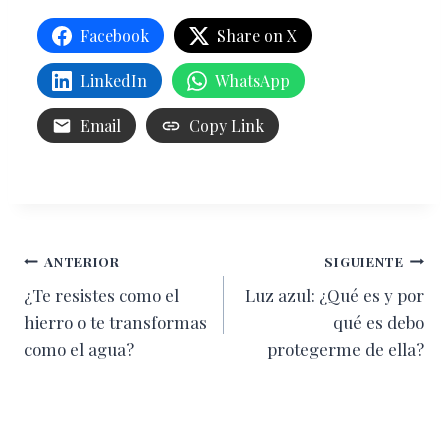
Facebook
Share on X
LinkedIn
WhatsApp
Email
Copy Link
Navegación
ANTERIOR
SIGUIENTE
¿Te resistes como el
Luz azul: ¿Qué es y por
de
hierro o te transformas
qué es debo
entradas
como el agua?
protegerme de ella?