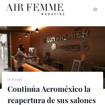
Saltar
al
contenido
IN FLIGHT
Continúa Aeroméxico la
reapertura de sus salones