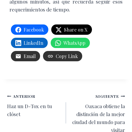
algunos minutos, así que recuerda seguir esos
requerimientos de tiempo.
Facebook
Share on X
LinkedIn
WhatsApp
Email
Copy Link
Navegación
ANTERIOR
SIGUIENTE
Haz un D-Tox en tu
Oaxaca obtiene la
de
clóset
distinción de la mejor
entradas
ciudad del mundo para
visitar