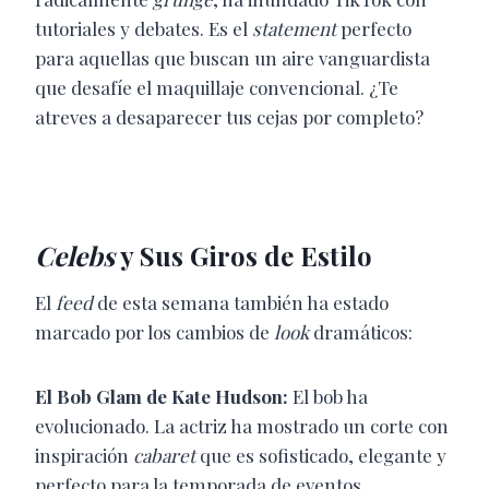
tutoriales y debates. Es el
statement
perfecto
para aquellas que buscan un aire vanguardista
que desafíe el maquillaje convencional. ¿Te
atreves a desaparecer tus cejas por completo?
Celebs
y Sus Giros de Estilo
El
feed
de esta semana también ha estado
marcado por los cambios de
look
dramáticos:
El Bob Glam de Kate Hudson:
El bob ha
evolucionado. La actriz ha mostrado un corte con
inspiración
cabaret
que es sofisticado, elegante y
perfecto para la temporada de eventos.