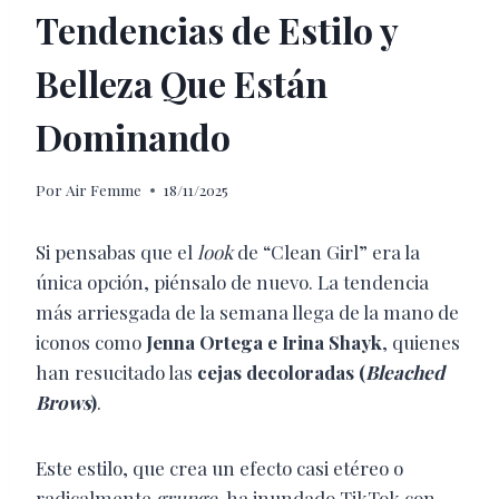
Tendencias de Estilo y
Belleza Que Están
Dominando
Por
Air Femme
18/11/2025
Si pensabas que el
look
de “Clean Girl” era la
única opción, piénsalo de nuevo. La tendencia
más arriesgada de la semana llega de la mano de
iconos como
Jenna Ortega e Irina Shayk
, quienes
han resucitado las
cejas decoloradas (
Bleached
Brows
)
.
Este estilo, que crea un efecto casi etéreo o
radicalmente
grunge
, ha inundado TikTok con