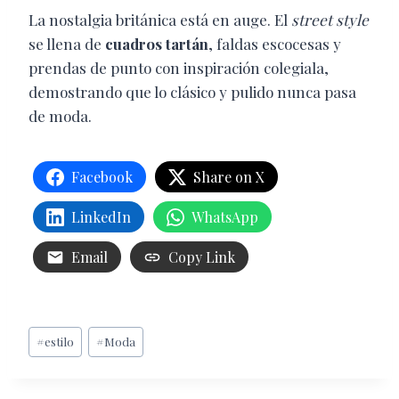
La nostalgia británica está en auge. El
street style
se llena de
cuadros tartán
, faldas escocesas y
prendas de punto con inspiración colegiala,
demostrando que lo clásico y pulido nunca pasa
de moda.
Facebook
Share on X
LinkedIn
WhatsApp
Email
Copy Link
Etiquetas
#
estilo
#
Moda
de
la