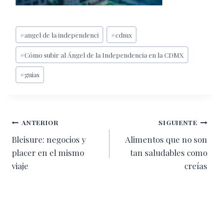
Etiquetas
#
angel de la independenci
#
cdmx
de
#
Cómo subir al Ángel de la Independencia en la CDMX
la
entrada:
#
guias
Navegación
ANTERIOR
SIGUIENTE
Bleisure: negocios y
Alimentos que no son
de
placer en el mismo
tan saludables como
entradas
viaje
creías