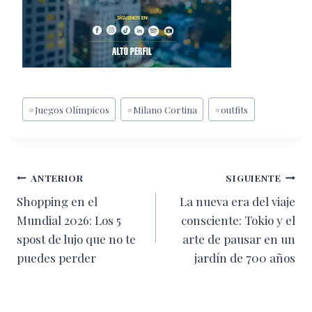
Etiquetas
#
Juegos Olímpicos
#
Milano Cortina
#
outfits
de
la
entrada:
Navegación
ANTERIOR
SIGUIENTE
Shopping en el
La nueva era del viaje
de
Mundial 2026: Los 5
consciente: Tokio y el
entradas
spost de lujo que no te
arte de pausar en un
puedes perder
jardín de 700 años