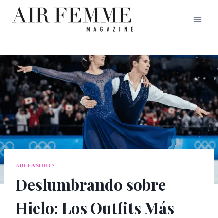
Saltar
al
contenido
AIR FASHION
Deslumbrando sobre
Hielo: Los Outfits Más