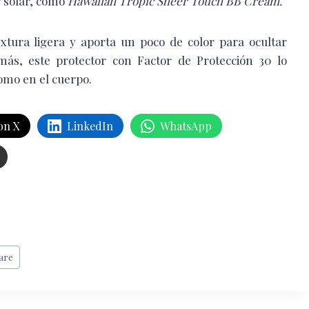
 solar, como
Hawaiian Tropic Sheer Touch BB Cream.
extura ligera y aporta un poco de color para ocultar
más, este protector con Factor de Protección 30 lo
omo en el cuerpo.
on X
LinkedIn
WhatsApp
are