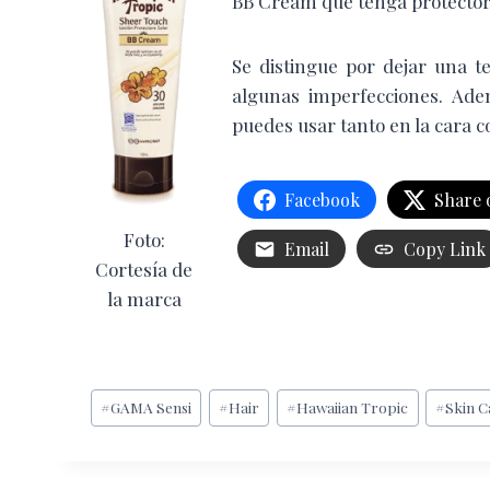
BB Cream que tenga protector
Se distingue por dejar una t
algunas imperfecciones. Ade
puedes usar tanto en la cara c
Facebook
Share 
Foto:
Email
Copy Link
Cortesía de
la marca
Etiquetas
#
GAMA Sensi
#
Hair
#
Hawaiian Tropic
#
Skin C
de
la
entrada: