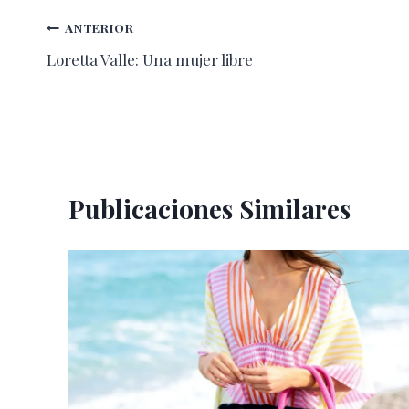
Navegación
ANTERIOR
Loretta Valle: Una mujer libre
de
entradas
Publicaciones Similares