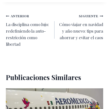
la
entrada:
Navegación
ANTERIOR
SIGUIENTE
La disciplina como lujo:
Cómo viajar en navidad
de
redefiniendo la auto-
y año nuevo: tips para
entradas
restricción como
ahorrar y evitar el caos
libertad
Publicaciones Similares