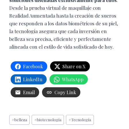
soluciones diseñadas exclusivamente para ellos
.
Desde la prueba virtual de maquillaje con
Realidad Aumentada hasta la creación de sueros
que responden a los datos biométricos de su piel,
la tecnología asegura que cada inversión en
belleza sea precisa, eficiente y perfectamente
alineada con el estilo de vida sofisticado de hoy.
Facebook
Share on X
LinkedIn
WhatsApp
Email
Copy Link
Etiquetas
#
belleza
#
biotecnología
#
Tecnología
de