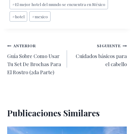
#
El mejor hotel del mundo se encuentra en México
la
entrada:
#
hotel
#
mexico
Navegación
ANTERIOR
SIGUIENTE
Guía Sobre Como Usar
Cuidados básicos para
de
Tu Set De Brochas Para
el cabello
entradas
El Rostro (2da Parte)
Publicaciones Similares