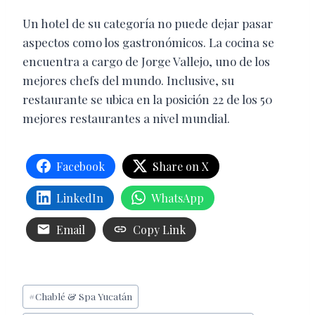
Un hotel de su categoría no puede dejar pasar
aspectos como los gastronómicos. La cocina se
encuentra a cargo de Jorge Vallejo, uno de los
mejores chefs del mundo. Inclusive, su
restaurante se ubica en la posición 22 de los 50
mejores restaurantes a nivel mundial.
Facebook
Share on X
LinkedIn
WhatsApp
Email
Copy Link
Etiquetas
#
Chablé & Spa Yucatán
de