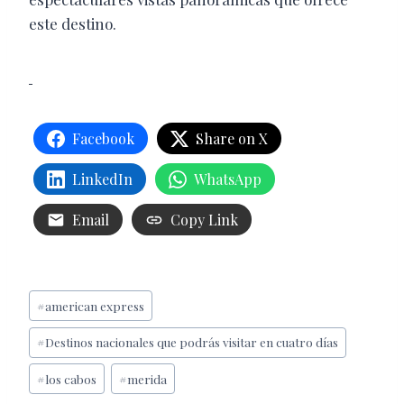
este destino.
Facebook
Share on X
LinkedIn
WhatsApp
Email
Copy Link
Etiquetas
#
american express
de
#
Destinos nacionales que podrás visitar en cuatro días
la
entrada:
#
los cabos
#
merida