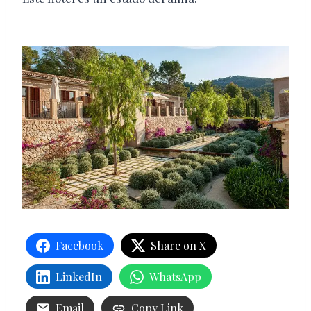
Facebook
Share on X
LinkedIn
WhatsApp
Email
Copy Link