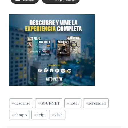
Etiquetas
#
descanso
#
GOURMET
#
hotel
#
serenidad
de
#
tiempo
#
Trip
#
Viaje
la
entrada: