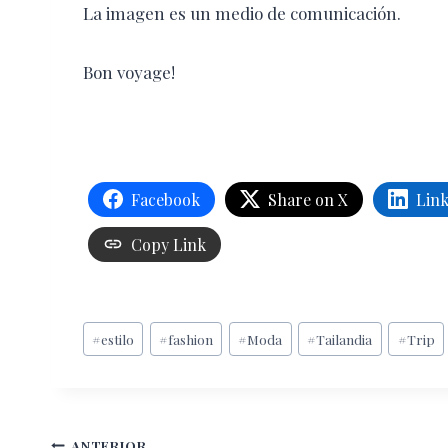
La imagen es un medio de comunicación.
Bon voyage!
Facebook
Share on X
Lin
Copy Link
Etiquetas
#
estilo
#
fashion
#
Moda
#
Tailandia
#
Trip
de
la
entrada:
ANTERIOR