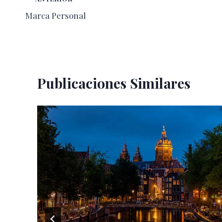
Navegación
Marca Personal
de
entradas
Publicaciones Similares