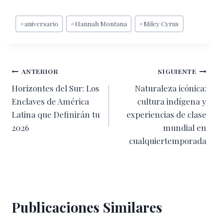
Etiquetas
#
aniversario
#
Hannah Montana
#
Miley Cyrus
de
la
entrada:
Navegación
ANTERIOR
SIGUIENTE
Horizontes del Sur: Los
Naturaleza icónica:
de
Enclaves de América
cultura indígena y
entradas
Latina que Definirán tu
experiencias de clase
2026
mundial en
cualquiertemporada
Publicaciones Similares