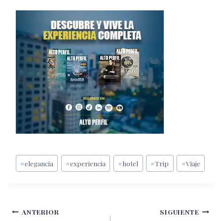
Etiquetas
#
elegancia
#
experiencia
#
hotel
#
Trip
#
Viaje
de
la
entrada:
Navegación
ANTERIOR
SIGUIENTE