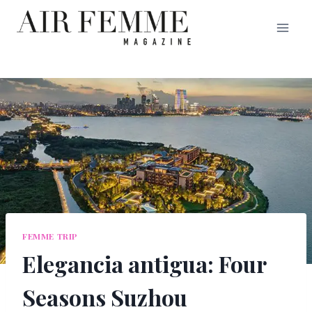
Saltar
al
contenido
FEMME TRIP
Elegancia antigua: Four
Seasons Suzhou