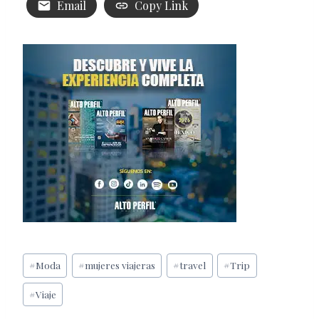
Email
Copy Link
Etiquetas
#
Moda
#
mujeres viajeras
#
travel
#
Trip
de
#
Viaje
la
entrada: