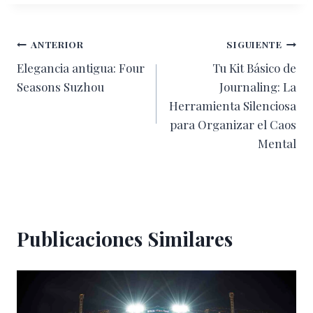
Navegación
ANTERIOR
SIGUIENTE
Elegancia antigua: Four
Tu Kit Básico de
de
Seasons Suzhou
Journaling: La
entradas
Herramienta Silenciosa
para Organizar el Caos
Mental
Publicaciones Similares