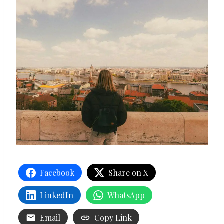
Facebook
Share on X
LinkedIn
WhatsApp
Email
Copy Link