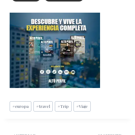
Etiquetas
#
europa
#
travel
#
Trip
#
Viaje
de
la
entrada: