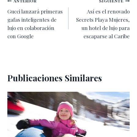
Navegación
ANTERIOR
SIGUIENTE
Gucci lanzará primeras
Así es el renovado
de
gafas inteligentes de
Secrets Playa Mujeres,
entradas
lujo en colaboración
un hotel de lujo para
con Google
escaparse al Caribe
Publicaciones Similares