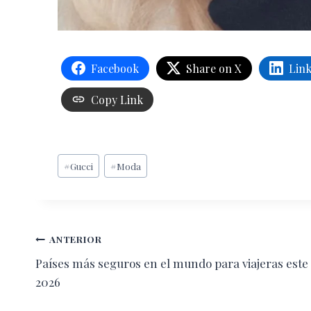
Facebook
Share on X
Lin
Copy Link
Etiquetas
#
Gucci
#
Moda
de
la
entrada:
Navegación
ANTERIOR
Países más seguros en el mundo para viajeras este
de
2026
entradas