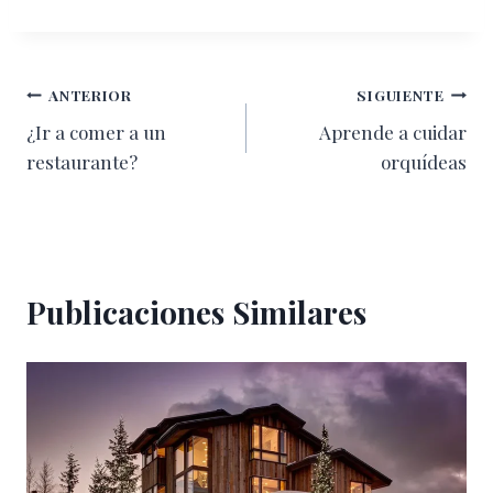
Navegación
ANTERIOR
SIGUIENTE
¿Ir a comer a un
Aprende a cuidar
de
restaurante?
orquídeas
entradas
Publicaciones Similares