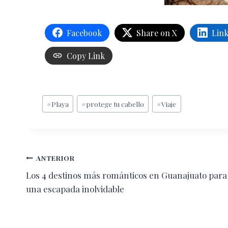
Facebook
Share on X
Lin
Copy Link
Etiquetas
#
Playa
#
protege tu cabello
#
Viaje
de
la
entrada:
Navegación
ANTERIOR
Los 4 destinos más románticos en Guanajuato para
de
una escapada inolvidable
entradas