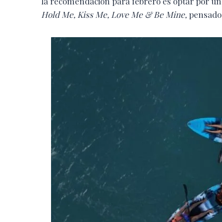
la recomendación para febrero es optar por uno 
Hold Me, Kiss Me, Love Me & Be Mine,
pensado 