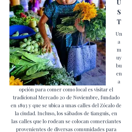
U
S
T
Un
a
m
uy
bu
en
a
opción para comer como local es visitar el
tradicional Mercado 20 de Noviembre, fundado
en 1893 y que se ubica a unas calles del Zócalo de
la ciudad. Incluso, los sábados de tianguis, en
las calles que lo rodean se colocan comerciantes
provenientes de diversas comunidades para