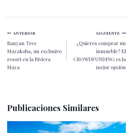
Navegación
ANTERIOR
SIGUIENTE
Banyan Tree
¿Quieres comprar un
de
Mayakoba, un exclusivo
inmueble? El
entradas
resort en la Riviera
CROWDFUNDING es la
Maya
mejor opción
Publicaciones Similares