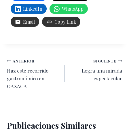
LinkedIn
WhatsApp
Email
Copy Link
Navegación
ANTERIOR
SIGUIENTE
Haz este recorrido
Logra una mirada
de
gastronómico en
espectacular
entradas
OAXACA
Publicaciones Similares