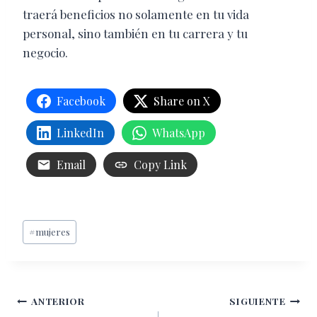
traerá beneficios no solamente en tu vida
personal, sino también en tu carrera y tu
negocio.
Facebook
Share on X
LinkedIn
WhatsApp
Email
Copy Link
Etiquetas
#
mujeres
de
la
entrada:
Navegación
ANTERIOR
SIGUIENTE