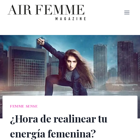
Saltar
al
contenido
FEMME SENSE
¿Hora de realinear tu
energía femenina?