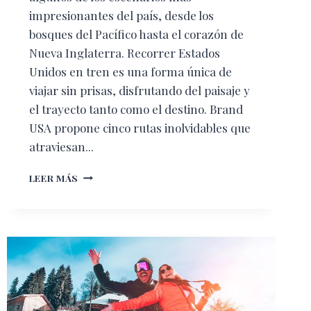
impresionantes del país, desde los
bosques del Pacífico hasta el corazón de
Nueva Inglaterra. Recorrer Estados
Unidos en tren es una forma única de
viajar sin prisas, disfrutando del paisaje y
el trayecto tanto como el destino. Brand
USA propone cinco rutas inolvidables que
atraviesan...
VÍAS
LEER MÁS
QUE
FLORECEN:
CINCO
VIAJES
EN
TREN
PARA
EXPLORAR
ESTADOS