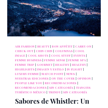
AIR FASHION
|
BEAUTY
|
BON APPÉTIT
|
CARRY ON
|
CHECK OUT
|
CHIN CHIN
|
COLUMNAS
|
COOL
IMAGE
|
COOL SHOTS
|
COOL STUFF
|
EVENTS
|
FEMME BUSINESS
|
FEMME SENSE
|
FEMME SPA
|
FEMME TRIP
|
GOURMET
|
HEALTHY
|
HEALTHY
|
HIGHLIGHTS
|
IMAGEN Y ESTILO
|
IN FLIGHT
|
LUXURY FEMME
|
MATCH POINT
|
NEWS
|
NUESTRAS EDICIONES
|
ON THE COVER
|
OPINION
|
PEOPLE LIKE YOU
|
RECOMENDACIONES
|
RECOMENDACIONES
|
SIN CATEGORÍA
|
TIANGUIS
TURÍSTICO MÉXICO
|
TRENDY
|
SIN CATEGORÍA
Sabores de Whistler: Un