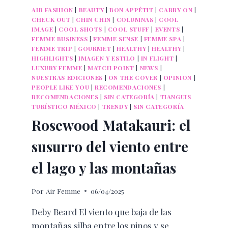
AIR FASHION
|
BEAUTY
|
BON APPÉTIT
|
CARRY ON
|
CHECK OUT
|
CHIN CHIN
|
COLUMNAS
|
COOL
IMAGE
|
COOL SHOTS
|
COOL STUFF
|
EVENTS
|
FEMME BUSINESS
|
FEMME SENSE
|
FEMME SPA
|
FEMME TRIP
|
GOURMET
|
HEALTHY
|
HEALTHY
|
HIGHLIGHTS
|
IMAGEN Y ESTILO
|
IN FLIGHT
|
LUXURY FEMME
|
MATCH POINT
|
NEWS
|
NUESTRAS EDICIONES
|
ON THE COVER
|
OPINION
|
PEOPLE LIKE YOU
|
RECOMENDACIONES
|
RECOMENDACIONES
|
SIN CATEGORÍA
|
TIANGUIS
TURÍSTICO MÉXICO
|
TRENDY
|
SIN CATEGORÍA
Rosewood Matakauri: el
susurro del viento entre
el lago y las montañas
Por
Air Femme
06/04/2025
Deby Beard El viento que baja de las
montañas silba entre los pinos y se