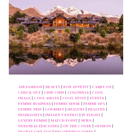
AIR FASHION
|
BEAUTY
|
BON APPÉTIT
|
CARRY ON
|
CHECK OUT
|
CHIN CHIN
|
COLUMNAS
|
COOL
IMAGE
|
COOL SHOTS
|
COOL STUFF
|
EVENTS
|
FEMME BUSINESS
|
FEMME SENSE
|
FEMME SPA
|
FEMME TRIP
|
GOURMET
|
HEALTHY
|
HEALTHY
|
HIGHLIGHTS
|
IMAGEN Y ESTILO
|
IN FLIGHT
|
LUXURY FEMME
|
MATCH POINT
|
NEWS
|
NUESTRAS EDICIONES
|
ON THE COVER
|
OPINION
|
PEOPLE LIKE YOU
|
RECOMENDACIONES
|