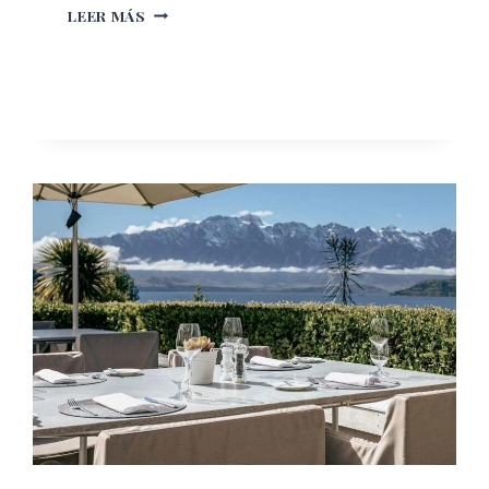
DONDE
LEER MÁS
EL
SILENCIO
TIENE
SABOR