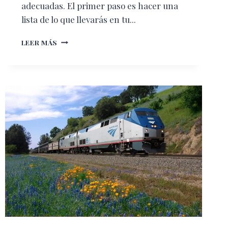
adecuadas. El primer paso es hacer una
lista de lo que llevarás en tu...
CÓMO
LEER MÁS
TENER
UN
VIAJE
CONFORTABLE
CUANDO
VAS
CON
NIÑOS