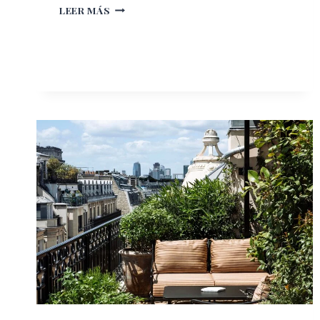
BAJO
LEER MÁS
EL
INMENSO
CIELO
DE
SÍDNEY