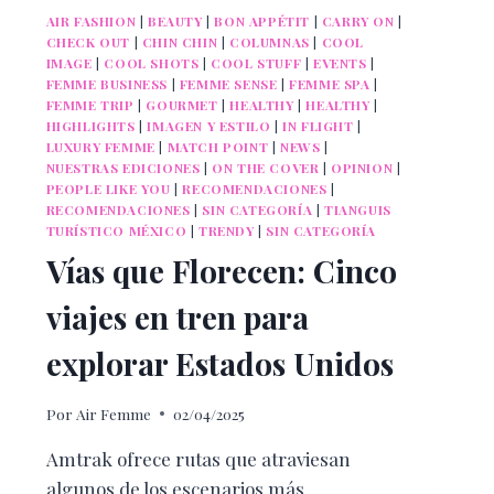
AIR FASHION
|
BEAUTY
|
BON APPÉTIT
|
CARRY ON
|
CHECK OUT
|
CHIN CHIN
|
COLUMNAS
|
COOL
IMAGE
|
COOL SHOTS
|
COOL STUFF
|
EVENTS
|
FEMME BUSINESS
|
FEMME SENSE
|
FEMME SPA
|
FEMME TRIP
|
GOURMET
|
HEALTHY
|
HEALTHY
|
HIGHLIGHTS
|
IMAGEN Y ESTILO
|
IN FLIGHT
|
LUXURY FEMME
|
MATCH POINT
|
NEWS
|
NUESTRAS EDICIONES
|
ON THE COVER
|
OPINION
|
PEOPLE LIKE YOU
|
RECOMENDACIONES
|
RECOMENDACIONES
|
SIN CATEGORÍA
|
TIANGUIS
TURÍSTICO MÉXICO
|
TRENDY
|
SIN CATEGORÍA
Vías que Florecen: Cinco
viajes en tren para
explorar Estados Unidos
Por
Air Femme
02/04/2025
Amtrak ofrece rutas que atraviesan
algunos de los escenarios más