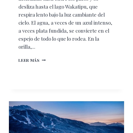
desliza hasta el lago Wakatipu, que
respira lento bajo la luz cambiante del
cielo. El agua, a veces de un azul intenso,
a veces plata fundida, se convierte en el
espejo de todo lo que lo rodea. En la
orilla,...
ROSEWOOD
LEER MÁS
MATAKAURI:
EL
SUSURRO
DEL
VIENTO
ENTRE
EL
LAGO
Y
LAS
MONTAÑAS