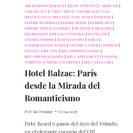
AIR FASHION
|
BEAUTY
|
BON APPÉTIT
|
CARRY ON
|
CHECK OUT
|
CHIN CHIN
|
COLUMNAS
|
COOL
IMAGE
|
COOL SHOTS
|
COOL STUFF
|
EVENTS
|
FEMME BUSINESS
|
FEMME SENSE
|
FEMME SPA
|
FEMME TRIP
|
GOURMET
|
HEALTHY
|
HEALTHY
|
HIGHLIGHTS
|
IMAGEN Y ESTILO
|
IN FLIGHT
|
LUXURY FEMME
|
MATCH POINT
|
NEWS
|
NUESTRAS EDICIONES
|
ON THE COVER
|
OPINION
|
PEOPLE LIKE YOU
|
RECOMENDACIONES
|
RECOMENDACIONES
|
SIN CATEGORÍA
|
TIANGUIS
TURÍSTICO MÉXICO
|
TRENDY
|
SIN CATEGORÍA
Hotel Balzac: París
desde la Mirada del
Romanticismo
Por
Air Femme
13/04/2025
Deby Beard A pasos del Arco del Triunfo,
en el elegante corazón del VIII