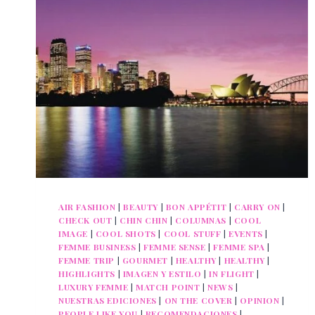
AIR FASHION
|
BEAUTY
|
BON APPÉTIT
|
CARRY ON
|
CHECK OUT
|
CHIN CHIN
|
COLUMNAS
|
COOL
IMAGE
|
COOL SHOTS
|
COOL STUFF
|
EVENTS
|
FEMME BUSINESS
|
FEMME SENSE
|
FEMME SPA
|
FEMME TRIP
|
GOURMET
|
HEALTHY
|
HEALTHY
|
HIGHLIGHTS
|
IMAGEN Y ESTILO
|
IN FLIGHT
|
LUXURY FEMME
|
MATCH POINT
|
NEWS
|
NUESTRAS EDICIONES
|
ON THE COVER
|
OPINION
|
PEOPLE LIKE YOU
|
RECOMENDACIONES
|