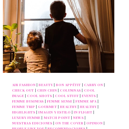
AIR FASHION
|
BEAUTY
|
BON APPÉTIT
|
CARRY ON
|
CHECK OUT
|
CHIN CHIN
|
COLUMNAS
|
COOL
IMAGE
|
COOL SHOTS
|
COOL STUFF
|
EVENTS
|
FEMME BUSINESS
|
FEMME SENSE
|
FEMME SPA
|
FEMME TRIP
|
GOURMET
|
HEALTHY
|
HEALTHY
|
HIGHLIGHTS
|
IMAGEN Y ESTILO
|
IN FLIGHT
|
LUXURY FEMME
|
MATCH POINT
|
NEWS
|
NUESTRAS EDICIONES
|
ON THE COVER
|
OPINION
|
PEOPLE LIKE YOU
|
RECOMENDACIONES
|