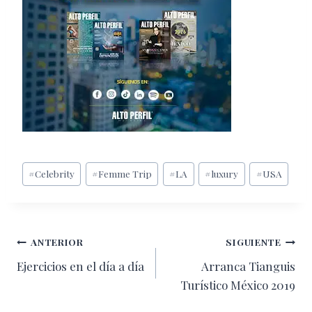
Etiquetas
#
Celebrity
#
Femme Trip
#
LA
#
luxury
#
USA
de
la
entrada:
Navegación
ANTERIOR
SIGUIENTE
Ejercicios en el día a día
Arranca Tianguis
de
Turístico México 2019
entradas