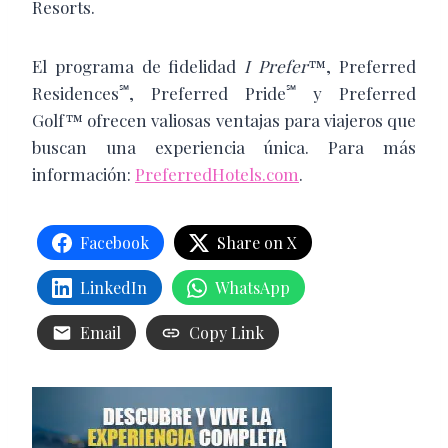
Resorts.
El programa de fidelidad
I Prefer
™, Preferred
℠
℠
Residences
, Preferred Pride
y Preferred
Golf™ ofrecen valiosas ventajas para viajeros que
buscan una experiencia única. Para más
información:
PreferredHotels.com
.
Facebook
Share on X
LinkedIn
WhatsApp
Email
Copy Link